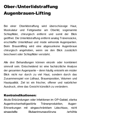
Ober-/Unterlidstraffung
Augenbrauen-Lifting
Bei einer Oberlidstraffung wird überschüssige Haut,
Muskulatur und Fettgewebe am Oberlid, sogenannte
Schlupflider, chirurgisch entfernt und somit der Blick
geöffnet. Die Unterlidstraffung entfernt analog Tränensäcke,
erschlaffte Unterlidhaut und müde wirkende Augenpartien.
Beim Brauenlifting wird eine abgesunkene Augenbraue
chirurgisch angehoben, wenn sie den Blick zusätzlich
beschwert oder Schlupflider verstärkt.
Alle drei Behandlungen können einzeln oder kombiniert
sinnvoll sein. Entscheidend ist eine fachärztliche Analyse
der gesamten Augenpartie – denn häufig entsteht ein müder
Blick nicht nur durch zu viel Haut, sondern durch das
Zusammenspiel von Lidhaut, Brauenposition, Volumen und
Hautqualität. Ziel ist ein frischer, offener und natürlicher
Ausdruck, ohne das Gesicht künstlich zu verändern.
Kontraindikationen:
Akute Entzündungen oder Infektionen im OP-Gebiet, starke
Augentrockenheit/gestörte Tränenproduktion, Augen-
Erkrankungen mit eingeschränktem Lidschluss, nicht
eingestellte Blutgerinnungsstörung /erhöhte