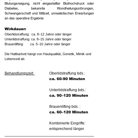
Blutungsneigung, nicht eingestellter Bluthochdruck oder
Diabetes, bekannte Wundheilungsstörungen,
Schwangerschaft und Stillzeit, unrealistischen Erwartungen
an das operative Ergebnis
​Wirkdauer:
Oberlidstraffung: ca. 8–12 Jahre oder länger
Unterlidstraffung: ca. 8–15 Jahre oder länger
Brauenlifting: ca. 5–10 Jahre oder länger
Die Haltbarkeit hängt von Hautqualität, Genetik, Mimik und
Lebensstil ab.
Behandlungszeit:
Oberlidstraffung bds.:
ca. 60-90 Minuten
Unterlidstraffung bds.:
ca. 90–120 Minuten
Brauenlifting bds. :
ca. 60–120 Minuten
Kombinierte Eingriffe:
entsprechend länger