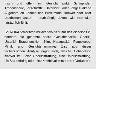
frisch und offen ein Gesicht wirkt. Schlupflider,
Tränensäcke, erschlaffte Unterlider oder abgesunkene
Augenbrauen können den Blick müde, schwer oder älter
erscheinen lassen – unabhängig davon, wie man sich
tatsächlich fühlt.
Bei ROKA betrachten wir deshalb nicht nur das einzelne Lid,
sondern die gesamte obere Gesichtspartie: Oberlid,
Unterlid, Brauenposition, Stirn, Hautqualität, Fettgewebe,
Mimik und Gesichtsharmonie. Erst aus dieser
fachärztlichen Analyse ergibt sich, welche Behandlung
sinnvoll ist – eine Oberlidstraffung, eine Unterlidstraffung,
ein Brauenlifting oder eine Kombination mehrerer Verfahren.