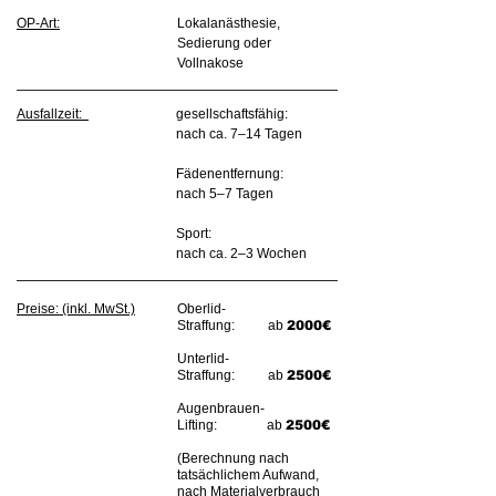
OP-Art:
Lokalanästhesie,
Sedierung oder
Vollnakose
Ausfallzeit:
gesellschaftsfähig:
nach ca. 7–14 Tagen
Fädenentfernung:
nach 5–7 Tagen
Sport:
nach ca. 2–3 Wochen
Preise: (inkl. MwSt.)
Oberlid-
Straffung: ab
2000€
Unterlid-
Straffung: ab
2500€
Augenbrauen-
Lifting: ab
2500€
(Berechnung nach
tatsächlichem Aufwand,
nach Materialverbrauch