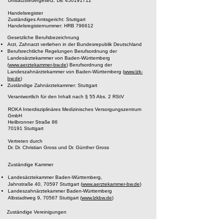
Umsatzsteuergesetz: DE 450191712
Handelsregister
Zuständiges Amtsgericht: Stuttgart
Handelsregisternummer: HRB 796612​
Gesetzliche Berufsbezeichnung
Arzt, Zahnarzt verliehen in der Bundesrepublik Deutschland
Berufsrechtliche Regelungen Berufsordnung der
Landesärztekammer von Baden-Württemberg
(
www.aerztekammer-bw.de
) Berufsordnung der
Landeszahnärztekammer von Baden-Württemberg (
www.lzk-
bw.de
)
Zuständige Zahnärztekammer: Stuttgart
Verantwortlich für den Inhalt nach § 55 Abs. 2 RStV
ROKA Interdisziplinäres Medizinisches Versorgungszentrum
GmbH
Heilbronner Straße 86
70191 Stuttgart
Vertreten durch
Dr. Dr. Christian Gross und Dr. Günther Gross
Zuständige Kammer
Landesärztekammer Baden-Württemberg,
Jahnstraße 40, 70597 Stuttgart (
www.aerztekammer-bw.de
)
Landeszahnärztekammer Baden-Württemberg
Albstadtweg 9, 70567 Stuttgart (
www.lzkbw.de
)
Zuständige Vereinigungen