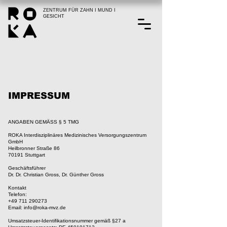
ZENTRUM FÜR ZAHN I MUND I
GESICHT
IMPRESSUM
ANGABEN GEMÄSS § 5 TMG
ROKA Interdisziplinäres Medizinisches Versorgungszentrum
GmbH
Heilbronner Straße 86
70191 Stuttgart
Geschäftsführer
Dr. Dr. Christian Gross, Dr. Günther Gross
Kontakt
Telefon:
+49 711 290273
Email:
info@roka-mvz.de
Umsatzsteuer-Identifikationsnummer gemäß §27 a