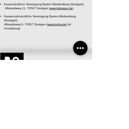
Kassenärztliche Vereinigung Baden-Württemberg (Stuttgart)
Albstadtweg 11, 70567 Stuttgart (
www.kvbawue.de
)
Kassenzahnärztliche Vereinigung Baden-Württemberg
(Stuttgart)
Albstadtweg 9, 70567 Stuttgart (
www.kzvbw.de
) (in
Anmeldung)
INTERDISZIPLINÄRES ZENTRUM
FÜR
ZAHN I MUND I GESICHT
Öffnungszeiten:
KARRIERE
Mo: 08:30-13:00, 14:00-18:30
Di: 08:30-13:00, 14:00-18:30
Mi: 08:30-13:00, 14:00-18:30
Do: 08:30-13:00, 14:00-18:30
Fr: 08:30-12:30
+49 711 290273
FAQ