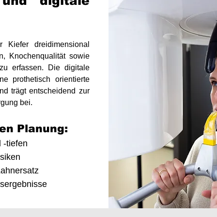
 und digitale
r Kiefer dreidimensional
n, Knochenqualität sowie
zu erfassen. Die digitale
e prothetisch orientierte
nd trägt entscheidend zur
rgung bei.​
len Planung:
-tiefen
isiken
Zahnersatz
sergebnisse