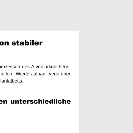
on stabiler
prozessen des Alveolarknochens.
elten Wiederaufbau verlorener
antatbetts.
en unterschiedliche