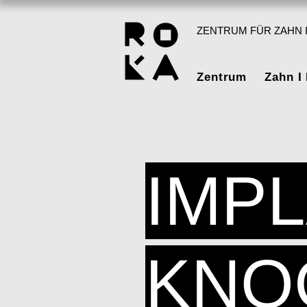
ZENTRUM FÜR ZAHN I
Zentrum
Zahn I
IMPL
KNO