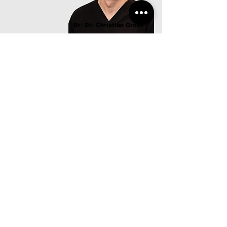
Dr. Dr. Christian Gross
Ärztlicher Leiter MVZ
Facharzt für Mund-, Kiefer-,
Gesichtschirurgie
Termin oder Beratung gewünscht?
Buchen Sie gerne direkt online.
Termin buchen