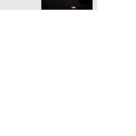
Ärztlicher Leiter MVZ
Facharzt für Mund-, Kiefer-,
Gesichtschirurgie
Termin oder Beratung gewünscht?
Buchen Sie gerne direkt online.
Termin buchen
INTERDISZIPLINÄRES ZENTRUM
FÜR
ZAHN I MUND I GESICHT