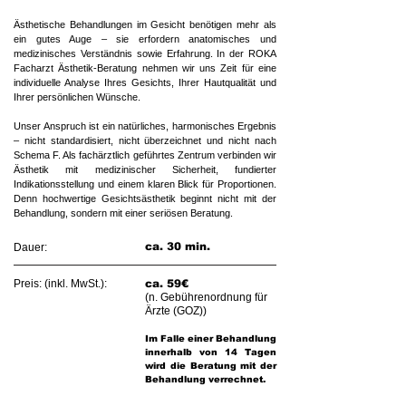
​​​​Ästhetische Behandlungen im Gesicht benötigen mehr als
ein gutes Auge – sie erfordern anatomisches und
medizinisches Verständnis sowie Erfahrung. In der ROKA
Facharzt Ästhetik-Beratung nehmen wir uns Zeit für eine
individuelle Analyse Ihres Gesichts, Ihrer Hautqualität und
Ihrer persönlichen Wünsche.
Unser Anspruch ist ein natürliches, harmonisches Ergebnis
– nicht standardisiert, nicht überzeichnet und nicht nach
Schema F. Als fachärztlich geführtes Zentrum verbinden wir
Ästhetik mit medizinischer Sicherheit, fundierter
Indikationsstellung und einem klaren Blick für Proportionen.
Denn hochwertige Gesichtsästhetik beginnt nicht mit der
Behandlung, sondern mit einer seriösen Beratung.​
ca. 30 min.
Dauer:
Preis: (inkl. MwSt.):
ca. 59€
(n. Gebührenordnung für
Ärzte (GOZ))​​
Im Falle einer Behandlung
innerhalb von 14 Tagen
wird die Beratung mit der
Behandlung verrechnet.