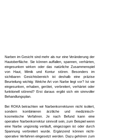
​Narben im Gesicht sind mehr als nur eine Veränderung der
Hautoberfläche. Sie können auffallen, spannen, verhärten,
eingesunken wirken oder das natürliche Zusammenspiel
von Haut, Mimik und Kontur stören. Besonders im
sichtbaren Gesichtsbereich ist deshalb eine präzise
Beurteilung wichtig: Welche Art von Narbe liegt vor? Ist sie
eingesunken, erhaben, gerötet, verbreitert, verhärtet oder
funktionell störend? Erst daraus ergibt sich ein sinnvoller
Behandlungsplan.
Bei ROKA betrachten wir Narbenkorrekturen nicht isoliert,
sondern kombinieren ärztliche und medizinisch-
kosmetische Verfahren. Je nach Befund kann eine
operative Narbenkorrektur sinnvoll sein, zum Beispiel wenn
eine Narbe ungünstig verläuft, eingezogen ist oder durch
Spannung verbreitert wurde.
Ergänzend können nicht-
operative Verfahren eingesetzt werden. Dazu gehören zum