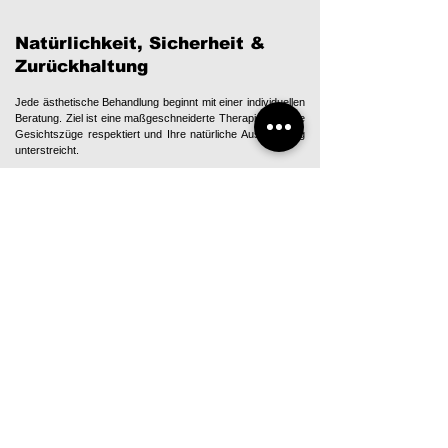
Natürlichkeit, Sicherheit &
Zurückhaltung
Jede ästhetische Behandlung beginnt mit einer individuellen
Beratung. Ziel ist eine maßgeschneiderte Therapie, die Ihre
Gesichtszüge respektiert und Ihre natürliche Ausstrahlung
unterstreicht.
Ihr Behandler
Dr. Dr. Christian Gross
Ärztlicher Leiter MVZ
Facharzt für Mund-, Kiefer-,
Gesichtschirurgie