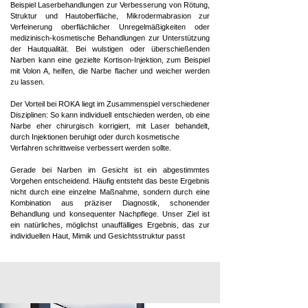
Beispiel Laserbehandlungen zur Verbesserung von Rötung,
Struktur und Hautoberfläche, Mikrodermabrasion zur
Verfeinerung oberflächlicher Unregelmäßigkeiten oder
medizinisch-kosmetische Behandlungen zur Unterstützung
der Hautqualität. Bei wulstigen oder überschießenden
Narben kann eine gezielte Kortison-Injektion, zum Beispiel
mit Volon A, helfen, die Narbe flacher und weicher werden
zu lassen.
Der Vorteil bei ROKA liegt im Zusammenspiel verschiedener
Disziplinen: So kann individuell entschieden werden, ob eine
Narbe eher chirurgisch korrigiert, mit Laser behandelt,
durch Injektionen beruhigt oder durch kosmetische
Verfahren schrittweise verbessert werden sollte.
Gerade bei Narben im Gesicht ist ein abgestimmtes
Vorgehen entscheidend. Häufig entsteht das beste Ergebnis
nicht durch eine einzelne Maßnahme, sondern durch eine
Kombination aus präziser Diagnostik, schonender
Behandlung und konsequenter Nachpflege. Unser Ziel ist
ein natürliches, möglichst unauffälliges Ergebnis, das zur
individuellen Haut, Mimik und Gesichtsstruktur passt