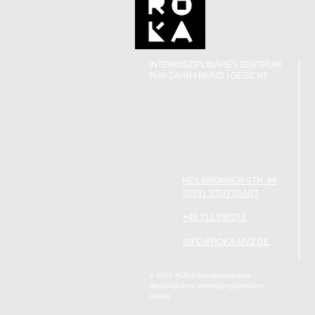
INTERDISZIPLINÄRES ZENTRUM
FÜR
ZAHN I MUND I GESICHT
HEILBRONNER STR. 86
70191 STUTTGART
+49 711 290273
INFO@ROKA-MVZ.DE
© 2026 ROKA Interdisziplinäres
Medizinisches Versorgungszentrum
GmbH