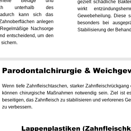
erielle Beläge und
gezielt schädliche Bakte
lich unterhalb des
wirkt entzündungshe
 Dadurch kann sich das
Gewebeheilung. Diese s
 Zahnoberflächen anlegen
besonders bei ausgepr
. Regelmäßige Nachsorge
Stabilisierung der Behandl
ind entscheidend, um den
 sichern.
Parodontalchirurgie & Weichg
Wenn tiefe Zahnfleischtaschen, starker Zahnfleischrückgan
können chirurgische Maßnahmen notwendig sein. Ziel ist es
beseitigen, das Zahnfleisch zu stabilisieren und verlorenes G
zu verbessern.
Lappenplastiken (Zahnfleischk