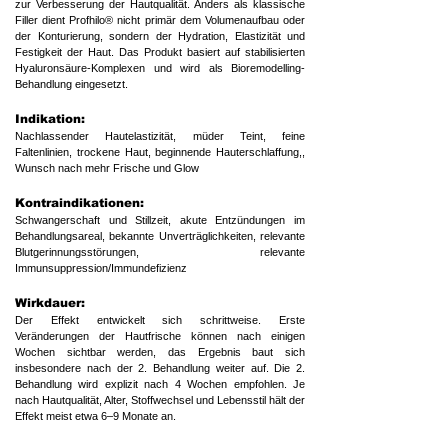
zur Verbesserung der Hautqualität. Anders als klassische
Filler dient Profhilo® nicht primär dem Volumenaufbau oder
der Konturierung, sondern der Hydration, Elastizität und
Festigkeit der Haut. Das Produkt basiert auf stabilisierten
Hyaluronsäure-Komplexen und wird als Bioremodelling-
Behandlung eingesetzt.
Indikation:
Nachlassender Hautelastizität, müder Teint, feine
Faltenlinien, trockene Haut, beginnende Hauterschlaffung,,
Wunsch nach mehr Frische und Glow
Kontraindikationen:
Schwangerschaft und Stillzeit, akute Entzündungen im
Behandlungsareal, bekannte Unverträglichkeiten, relevante
Blutgerinnungsstörungen, relevante
Immunsuppression/Immundefizienz
​Wirkdauer:
Der Effekt entwickelt sich schrittweise. Erste
Veränderungen der Hautfrische können nach einigen
Wochen sichtbar werden, das Ergebnis baut sich
insbesondere nach der 2. Behandlung weiter auf. Die 2.
Behandlung wird explizit nach 4 Wochen empfohlen. Je
nach Hautqualität, Alter, Stoffwechsel und Lebensstil hält der
Effekt meist etwa 6–9 Monate an.