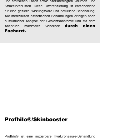
und statischen Falten sowie altersbedingten Volumen- und
Strukturverlusten. Diese Differenzierung ist entscheidend
für eine gezielte, wirkungsvolle und natürliche Behandlung.
Alle medizinisch ästhetischen Behandlungen erfolgen nach
ausführlicher Analyse der Gesichtsanatomie und mit dem
durch einen
Anspruch maximaler Sicherheit
Facharzt.
​Profhilo®/Skinbooster
Profhilo® ist eine injizierbare Hyaluronsäure-Behandlung